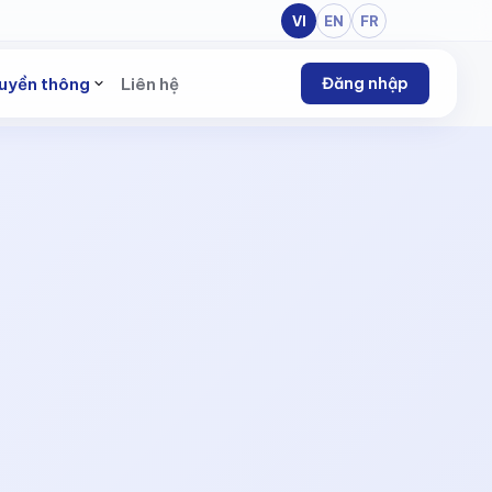
VI
EN
FR
uyền thông
Liên hệ
Đăng nhập
g