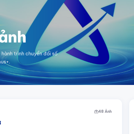
 ảnh
hành trình chuyển đổi số
mus+.
48 Ảnh
ơ