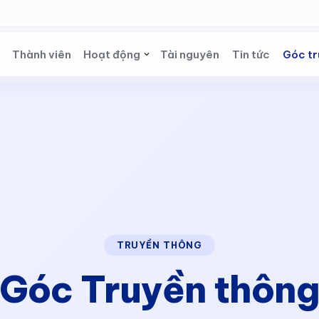
Thành viên
Hoạt động
Tài nguyên
Tin tức
Góc tr
TRUYỀN THÔNG
Góc Truyền thôn