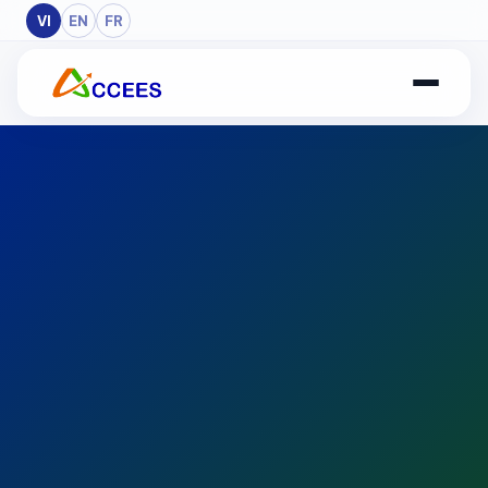
Skip to Main Content
VI
EN
FR