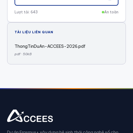
Lượt tải: 643
An toàn
TÀI LIỆU LIÊN QUAN
ThongTinDuAn-ACCEES-2026.pdf
pdf · 50kB
Dự án Erasmus+ xây dựng hệ sinh thái công nghệ số cho