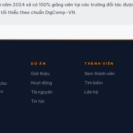
 năm 2024 sẽ có 100% giảng viên tại các trường đối tác đượ
 tối thiểu theo chuẩn DigComp-VN.
DỰ ÁN
THÀNH VIÊN
Giới thiệu
Xem thành viên
Hoạt động
Tìm kiếm
 cho
Âu
Tài nguyên
Liên hệ
Tin tức