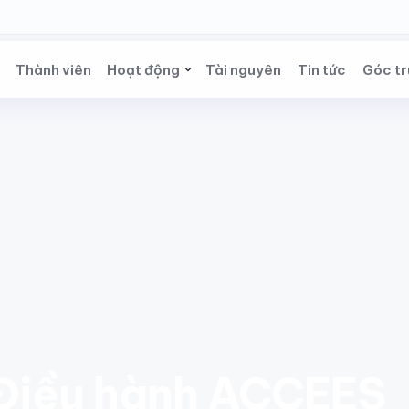
Thành viên
Hoạt động
Tài nguyên
Tin tức
Góc tr
Điều hành ACCEES