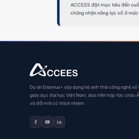
ACCEES đặt mục tiêu đến cuối
chứng nhận năng lực số ở mức
Dự án Erasmus+ xây dựng hệ sinh thái công nghệ số
giáo dục đại học Việt Nam, dựa trên hợp tác châu 
và đổi mới có trách nhiệm.