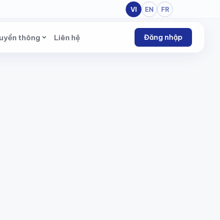
VI
EN
FR
uyền thông
Liên hệ
Đăng nhập