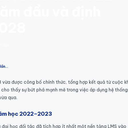
 năm đầu và định
2028
t đọc
Cuộc họp Ban Điều hành ACCEES lần 2: Nhìn lại năm đầu và định hướng 2026–2028
vừa được công bố chính thức, tổng hợp kết quả từ cuộc k
m cho thấy sự bứt phá mạnh mẽ trong việc áp dụng hệ thống
vừa qua.
 năm học 2022–2023
đại học đối tác đã tích hợp ít nhất một nền tảng LMS vào