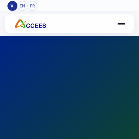
Skip to Main Content
VI
EN
FR