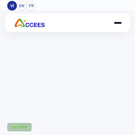
Skip to Main Content
VI
EN
FR
SỰ KIỆN