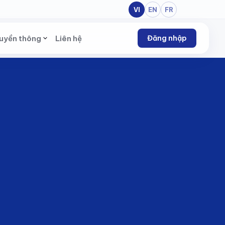
VI
EN
FR
uyền thông
Liên hệ
Đăng nhập