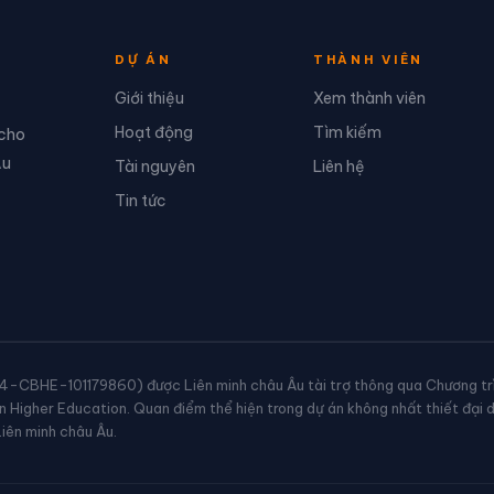
DỰ ÁN
THÀNH VIÊN
Giới thiệu
Xem thành viên
Hoạt động
Tìm kiếm
 cho
Âu
Tài nguyên
Liên hệ
Tin tức
HE-101179860) được Liên minh châu Âu tài trợ thông qua Chương tr
n Higher Education. Quan điểm thể hiện trong dự án không nhất thiết đại 
iên minh châu Âu.