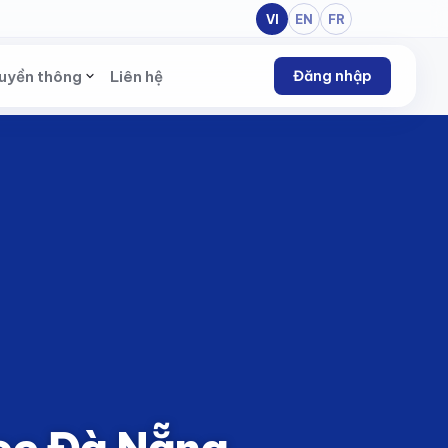
VI
EN
FR
uyền thông
Liên hệ
Đăng nhập
học Đà Nẵng