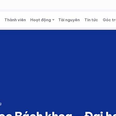
Thành viên
Hoạt động
Tài nguyên
Tin tức
Góc tr
g
ọc Bách khoa – Đại 