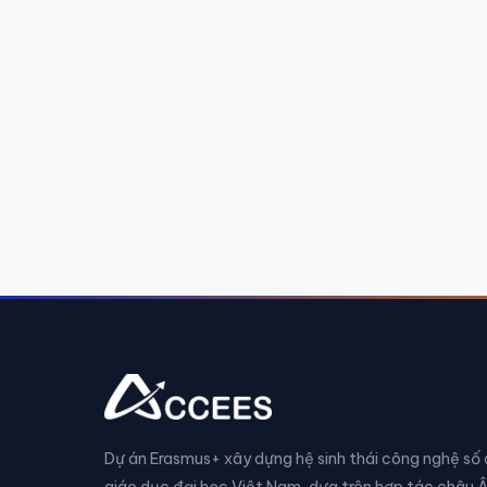
Dự án Erasmus+ xây dựng hệ sinh thái công nghệ số
giáo dục đại học Việt Nam, dựa trên hợp tác châu 