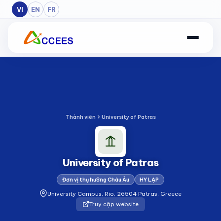
Skip to Main Content
VI
EN
FR
Thành viên
University of Patras
University of Patras
Đơn vị thụ hưởng Châu Âu
HY LẠP
University Campus, Rio, 26504 Patras, Greece
Truy cập website