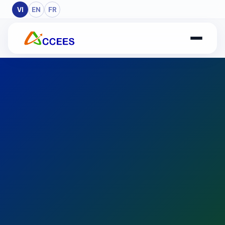
Skip to Main Content
VI
EN
FR